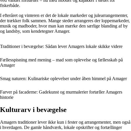
ved vandet fortsætter – nu med isboder og kajakker i stedet for
fiskerbåde.
I efteråret og vinteren er det de lokale markeder og julearrangementer,
der trækker folk sammen. Mange steder arrangeres der loppemarkeder,
musik og madboder, hvor man kan mærke den særlige blanding af by
og landsby, som kendetegner Amager.
Traditioner i bevægelse: Sådan lever Amagers lokale skikke videre
Fællesspisning med mening – mad som oplevelse og fællesskab på
Amager
Smag naturen: Kulinariske oplevelser under åben himmel på Amager
Farver på facaderne: Gadekunst og murmalerier fortæller Amagers
historie
Kulturarv i bevægelse
Amagers traditioner lever ikke kun i fester og arrangementer, men også
i hverdagen. De gamle håndværk, lokale opskrifter og fortællinger