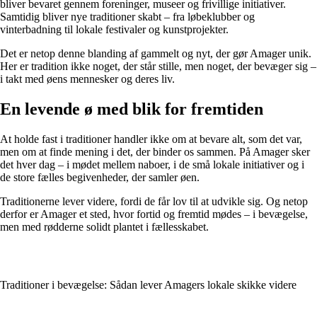
bliver bevaret gennem foreninger, museer og frivillige initiativer.
Samtidig bliver nye traditioner skabt – fra løbeklubber og
vinterbadning til lokale festivaler og kunstprojekter.
Det er netop denne blanding af gammelt og nyt, der gør Amager unik.
Her er tradition ikke noget, der står stille, men noget, der bevæger sig –
i takt med øens mennesker og deres liv.
En levende ø med blik for fremtiden
At holde fast i traditioner handler ikke om at bevare alt, som det var,
men om at finde mening i det, der binder os sammen. På Amager sker
det hver dag – i mødet mellem naboer, i de små lokale initiativer og i
de store fælles begivenheder, der samler øen.
Traditionerne lever videre, fordi de får lov til at udvikle sig. Og netop
derfor er Amager et sted, hvor fortid og fremtid mødes – i bevægelse,
men med rødderne solidt plantet i fællesskabet.
Traditioner i bevægelse: Sådan lever Amagers lokale skikke videre