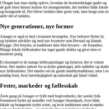
I Dragør kan man stadig opleve, hvordan de brostensbelagte gader og
de gule huse danner kulisse for arrangementer, der trækker både lokale
og besøgende til. Her bliver fortiden ikke gemt væk, men brugt som en
aktiv del af nutiden.
Nye generationer, nye former
Amager er også et sted i konstant bevægelse. Nye beboere flytter til,
og bydelen udvikler sig med nye kvarterer som Ørestad og Islands
Brygge. Det betyder, at traditioner ikke blot bevares – de forandres.
Mange lokale fællesskaber har taget gamle skikke og givet dem et
moderne præg.
Et eksempel er de mange fællesspisninger og byhaver, der er vokset
frem. Her mødes naboer for at dyrke grøntsager, dele måltider og skabe
nye fællesskaber. Det minder om de gamle landsbytraditioner, men i en
nutidig form, hvor bæredygtighed og naboskab går hånd i hånd.
Fester, markeder og fællesskab
Årets gang på Amager er fyldt med begivenheder, der samler folk.
Sommeren byder på strandliv ved Amager Strandpark, hvor både
lokale og besøgende nyder solen, og hvor traditionen med at mødes