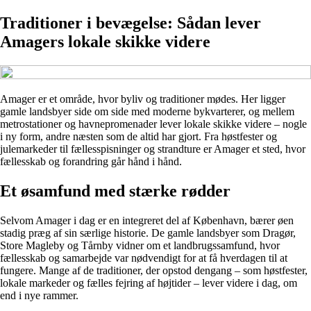
Traditioner i bevægelse: Sådan lever
Amagers lokale skikke videre
Amager er et område, hvor byliv og traditioner mødes. Her ligger
gamle landsbyer side om side med moderne bykvarterer, og mellem
metrostationer og havnepromenader lever lokale skikke videre – nogle
i ny form, andre næsten som de altid har gjort. Fra høstfester og
julemarkeder til fællesspisninger og strandture er Amager et sted, hvor
fællesskab og forandring går hånd i hånd.
Et øsamfund med stærke rødder
Selvom Amager i dag er en integreret del af København, bærer øen
stadig præg af sin særlige historie. De gamle landsbyer som Dragør,
Store Magleby og Tårnby vidner om et landbrugssamfund, hvor
fællesskab og samarbejde var nødvendigt for at få hverdagen til at
fungere. Mange af de traditioner, der opstod dengang – som høstfester,
lokale markeder og fælles fejring af højtider – lever videre i dag, om
end i nye rammer.