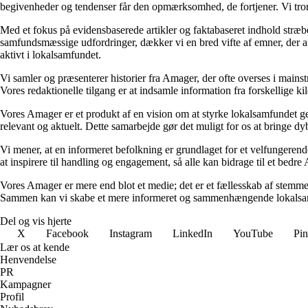
begivenheder og tendenser får den opmærksomhed, de fortjener. Vi tror 
Med et fokus på evidensbaserede artikler og faktabaseret indhold stræb
samfundsmæssige udfordringer, dækker vi en bred vifte af emner, der afs
aktivt i lokalsamfundet.
Vi samler og præsenterer historier fra Amager, der ofte overses i mainst
Vores redaktionelle tilgang er at indsamle information fra forskellige k
Vores Amager er et produkt af en vision om at styrke lokalsamfundet g
relevant og aktuelt. Dette samarbejde gør det muligt for os at bringe dybde
Vi mener, at en informeret befolkning er grundlaget for et velfungere
at inspirere til handling og engagement, så alle kan bidrage til et bedre
Vores Amager er mere end blot et medie; det er et fællesskab af stemmer 
Sammen kan vi skabe et mere informeret og sammenhængende lokalsamf
Del og vis hjerte
X
Facebook
Instagram
LinkedIn
YouTube
Pin
Lær os at kende
Henvendelse
PR
Kampagner
Profil