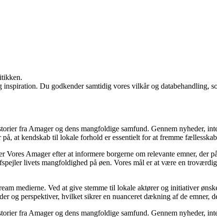
itikken.
g inspiration. Du godkender samtidig vores vilkår og databehandling, s
historier fra Amager og dens mangfoldige samfund. Gennem nyheder, inte
på, at kendskab til lokale forhold er essentielt for at fremme fællessk
er Vores Amager efter at informere borgerne om relevante emner, der påv
pejler livets mangfoldighed på øen. Vores mål er at være en troværdig k
ream medierne. Ved at give stemme til lokale aktører og initiativer ønsk
ilder og perspektiver, hvilket sikrer en nuanceret dækning af de emner, d
historier fra Amager og dens mangfoldige samfund. Gennem nyheder, inte