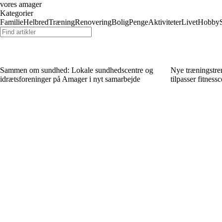
vores amager
Kategorier
Familie
Helbred
Træning
Renovering
Bolig
Penge
Aktiviteter
Livet
Hobby
Sammen om sundhed: Lokale sundhedscentre og
Nye træningstr
idrætsforeninger på Amager i nyt samarbejde
tilpasser fitness