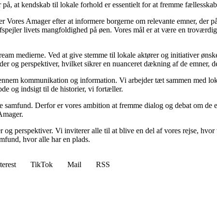
på, at kendskab til lokale forhold er essentielt for at fremme fællessk
er Vores Amager efter at informere borgerne om relevante emner, der påv
pejler livets mangfoldighed på øen. Vores mål er at være en troværdig k
ream medierne. Ved at give stemme til lokale aktører og initiativer ønsk
ilder og perspektiver, hvilket sikrer en nuanceret dækning af de emner, d
ennem kommunikation og information. Vi arbejder tæt sammen med lokale 
 og indsigt til de historier, vi fortæller.
nde samfund. Derfor er vores ambition at fremme dialog og debat om de
 Amager.
og perspektiver. Vi inviterer alle til at blive en del af vores rejse, h
und, hvor alle har en plads.
terest
TikTok
Mail
RSS