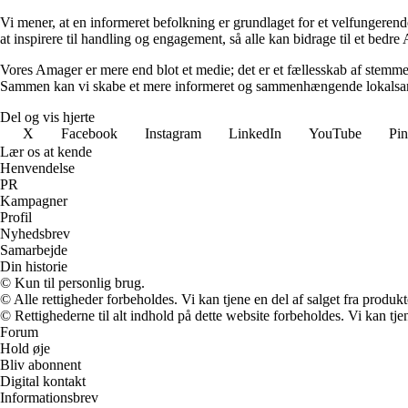
Vi mener, at en informeret befolkning er grundlaget for et velfungere
at inspirere til handling og engagement, så alle kan bidrage til et bedre
Vores Amager er mere end blot et medie; det er et fællesskab af stemmer 
Sammen kan vi skabe et mere informeret og sammenhængende lokalsamf
Del og vis hjerte
X
Facebook
Instagram
LinkedIn
YouTube
Pin
Lær os at kende
Henvendelse
PR
Kampagner
Profil
Nyhedsbrev
Samarbejde
Din historie
© Kun til personlig brug.
© Alle rettigheder forbeholdes. Vi kan tjene en del af salget fra produk
© Rettighederne til alt indhold på dette website forbeholdes. Vi kan t
Forum
Hold øje
Bliv abonnent
Digital kontakt
Informationsbrev