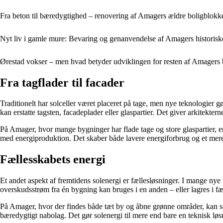
Fra beton til bæredygtighed – renovering af Amagers ældre boligblokke 
Nyt liv i gamle mure: Bevaring og genanvendelse af Amagers historis
Ørestad vokser – men hvad betyder udviklingen for resten af Amagers
Fra tagflader til facader
Traditionelt har solceller været placeret på tage, men nye teknologier g
kan erstatte tagsten, facadeplader eller glaspartier. Det giver arkitektern
På Amager, hvor mange bygninger har flade tage og store glaspartier, e
med energiproduktion. Det skaber både lavere energiforbrug og et mere
Fællesskabets energi
Et andet aspekt af fremtidens solenergi er fællesløsninger. I mange ny
overskudsstrøm fra én bygning kan bruges i en anden – eller lagres i fæll
På Amager, hvor der findes både tæt by og åbne grønne områder, kan såd
bæredygtigt nabolag. Det gør solenergi til mere end bare en teknisk løsn