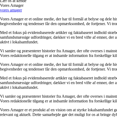
Lær os at kende
Vores Amager
vores amager
Vores Amager er et online medie, der har til formål at belyse og dele 
begivenheder og tendenser får den opmærksomhed, de fortjener. Vi tror 
Med et fokus på evidensbaserede artikler og faktabaseret indhold stræb
samfundsmæssige udfordringer, dækker vi en bred vifte af emner, der afs
aktivt i lokalsamfundet.
Vi samler og præsenterer historier fra Amager, der ofte overses i mainst
Vores redaktionelle tilgang er at indsamle information fra forskellige k
Vores Amager er et online medie, der har til formål at belyse og dele 
begivenheder og tendenser får den opmærksomhed, de fortjener. Vi tror 
Med et fokus på evidensbaserede artikler og faktabaseret indhold stræb
samfundsmæssige udfordringer, dækker vi en bred vifte af emner, der afs
aktivt i lokalsamfundet.
Vi samler og præsenterer historier fra Amager, der ofte overses i mainst
Vores redaktionelle tilgang er at indsamle information fra forskellige k
Vores Amager er et produkt af en vision om at styrke lokalsamfundet g
relevant og aktuelt. Dette samarbejde gør det muligt for os at bringe dybde