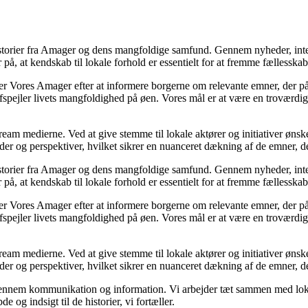
historier fra Amager og dens mangfoldige samfund. Gennem nyheder, inte
på, at kendskab til lokale forhold er essentielt for at fremme fællessk
er Vores Amager efter at informere borgerne om relevante emner, der påv
pejler livets mangfoldighed på øen. Vores mål er at være en troværdig k
ream medierne. Ved at give stemme til lokale aktører og initiativer ønsk
ilder og perspektiver, hvilket sikrer en nuanceret dækning af de emner, d
historier fra Amager og dens mangfoldige samfund. Gennem nyheder, inte
på, at kendskab til lokale forhold er essentielt for at fremme fællessk
er Vores Amager efter at informere borgerne om relevante emner, der påv
pejler livets mangfoldighed på øen. Vores mål er at være en troværdig k
ream medierne. Ved at give stemme til lokale aktører og initiativer ønsk
ilder og perspektiver, hvilket sikrer en nuanceret dækning af de emner, d
ennem kommunikation og information. Vi arbejder tæt sammen med lokale 
 og indsigt til de historier, vi fortæller.