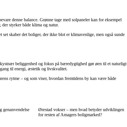
at bevare denne balance. Grønne tage med solpaneler kan for eksempel
der styrker både klima og natur.
 set skaber det boliger, der ikke blot er klimavenlige, men også sunde
kystnær beliggenhed og fokus på bæredygtighed gør øen til et naturligt
ang til energi, æstetik og livskvalitet.
aturens rytme – og som viser, hvordan fremtidens by kan være både
og genanvendelse
Ørestad vokser – men hvad betyder udviklingen
for resten af Amagers boligmarked?