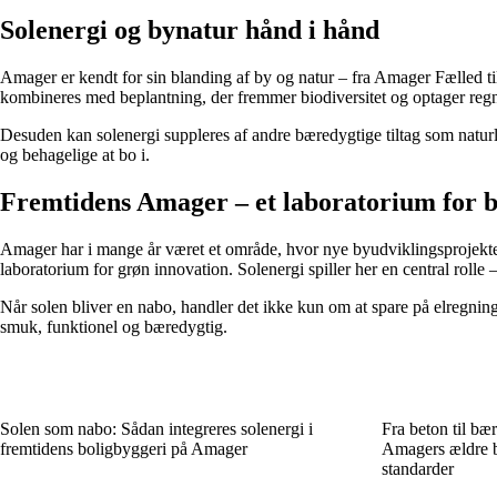
Solenergi og bynatur hånd i hånd
Amager er kendt for sin blanding af by og natur – fra Amager Fælled til
kombineres med beplantning, der fremmer biodiversitet og optager regn
Desuden kan solenergi suppleres af andre bæredygtige tiltag som naturli
og behagelige at bo i.
Fremtidens Amager – et laboratorium for 
Amager har i mange år været et område, hvor nye byudviklingsprojekter
laboratorium for grøn innovation. Solenergi spiller her en central rolle –
Når solen bliver en nabo, handler det ikke kun om at spare på elregni
smuk, funktionel og bæredygtig.
Solen som nabo: Sådan integreres solenergi i
Fra beton til bæ
fremtidens boligbyggeri på Amager
Amagers ældre bo
standarder