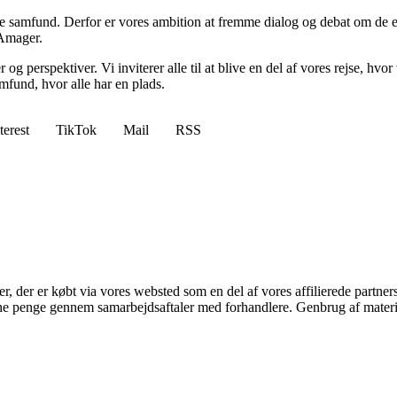
nde samfund. Derfor er vores ambition at fremme dialog og debat om de
 Amager.
og perspektiver. Vi inviterer alle til at blive en del af vores rejse, h
und, hvor alle har en plads.
terest
TikTok
Mail
RSS
ter, der er købt via vores websted som en del af vores affilierede partne
jene penge gennem samarbejdsaftaler med forhandlere. Genbrug af materi