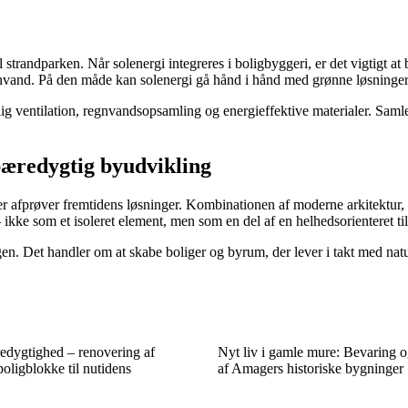
 strandparken. Når solenergi integreres i boligbyggeri, er det vigtigt 
vand. På den måde kan solenergi gå hånd i hånd med grønne løsninger, 
g ventilation, regnvandsopsamling og energieffektive materialer. Samlet
bæredygtig byudvikling
 afprøver fremtidens løsninger. Kombinationen af moderne arkitektur, 
 ikke som et isoleret element, men som en del af en helhedsorienteret tilg
ngen. Det handler om at skabe boliger og byrum, der lever i takt med n
redygtighed – renovering af
Nyt liv i gamle mure: Bevaring 
ligblokke til nutidens
af Amagers historiske bygninger