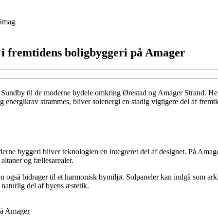
Smag
 i fremtidens boligbyggeri på Amager
r i Sundby til de moderne bydele omkring Ørestad og Amager Strand. Her
 energikrav strammes, bliver solenergi en stadig vigtigere del af fremti
derne byggeri bliver teknologien en integreret del af designet. På Amag
altaner og fællesarealer.
n også bidrager til et harmonisk bymiljø. Solpaneler kan indgå som ark
 naturlig del af byens æstetik.
 på Amager