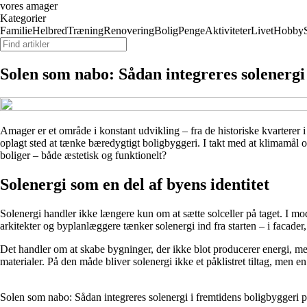
vores amager
Kategorier
Familie
Helbred
Træning
Renovering
Bolig
Penge
Aktiviteter
Livet
Hobby
Solen som nabo: Sådan integreres solenergi
Amager er et område i konstant udvikling – fra de historiske kvartere
oplagt sted at tænke bæredygtigt boligbyggeri. I takt med at klimamål og
boliger – både æstetisk og funktionelt?
Solenergi som en del af byens identitet
Solenergi handler ikke længere kun om at sætte solceller på taget. I mo
arkitekter og byplanlæggere tænker solenergi ind fra starten – i facader, 
Det handler om at skabe bygninger, der ikke blot producerer energi, me
materialer. På den måde bliver solenergi ikke et påklistret tiltag, men en
Solen som nabo: Sådan integreres solenergi i fremtidens boligbyggeri