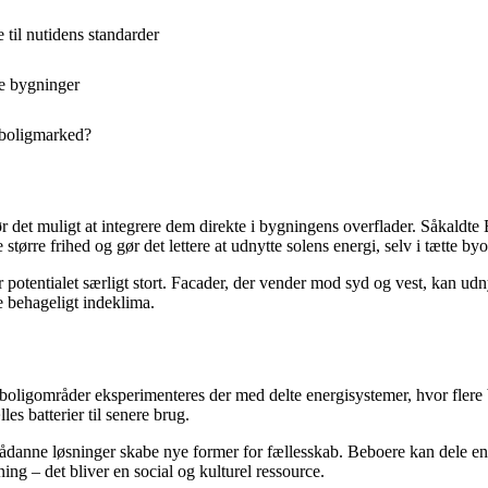
til nutidens standarder
ke bygninger
 boligmarked?
ør det muligt at integrere dem direkte i bygningens overflader. Såkaldte
e større frihed og gør det lettere at udnytte solens energi, selv i tætte by
r potentialet særligt stort. Facader, der vender mod syd og vest, kan 
 behageligt indeklima.
e boligområder eksperimenteres der med delte energisystemer, hvor fler
es batterier til senere brug.
anne løsninger skabe nye former for fællesskab. Beboere kan dele energi
ing – det bliver en social og kulturel ressource.