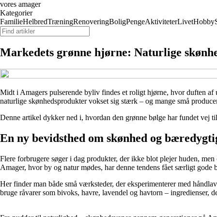
vores amager
Kategorier
Familie
Helbred
Træning
Renovering
Bolig
Penge
Aktiviteter
Livet
Hobby
Markedets grønne hjørne: Naturlige skønh
Midt i Amagers pulserende byliv findes et roligt hjørne, hvor duften a
naturlige skønhedsprodukter vokset sig stærk – og mange små producen
Denne artikel dykker ned i, hvordan den grønne bølge har fundet vej t
En ny bevidsthed om skønhed og bæredygt
Flere forbrugere søger i dag produkter, der ikke blot plejer huden, men
Amager, hvor by og natur mødes, har denne tendens fået særligt gode b
Her finder man både små værksteder, der eksperimenterer med håndlaved
bruge råvarer som bivoks, havre, lavendel og havtorn – ingredienser, d