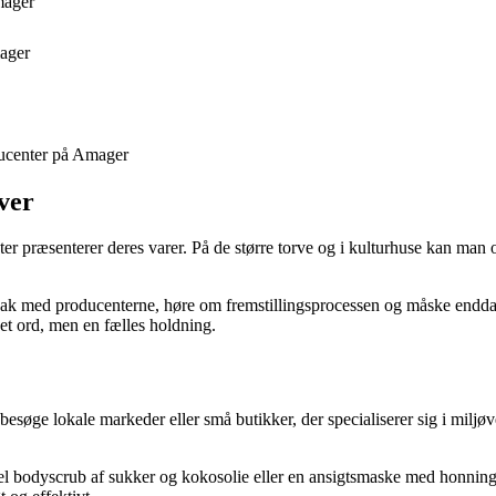
mager
ager
ducenter på Amager
ver
er præsenterer deres varer. På de større torve og i kulturhuse kan man
k med producenterne, høre om fremstillingsprocessen og måske endda f
et ord, men en fælles holdning.
esøge lokale markeder eller små butikker, der specialiserer sig i miljøv
el bodyscrub af sukker og kokosolie eller en ansigtsmaske med honning