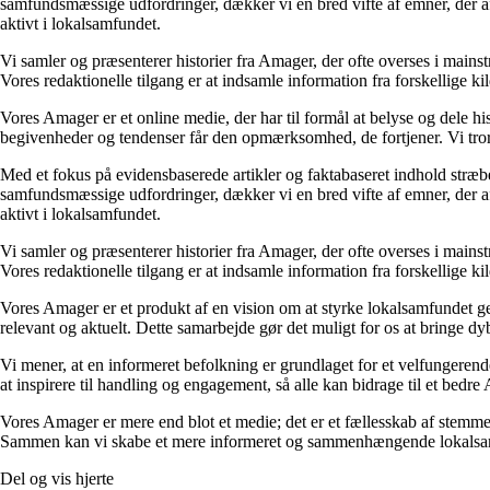
samfundsmæssige udfordringer, dækker vi en bred vifte af emner, der afs
aktivt i lokalsamfundet.
Vi samler og præsenterer historier fra Amager, der ofte overses i mainst
Vores redaktionelle tilgang er at indsamle information fra forskellige k
Vores Amager er et online medie, der har til formål at belyse og dele 
begivenheder og tendenser får den opmærksomhed, de fortjener. Vi tror 
Med et fokus på evidensbaserede artikler og faktabaseret indhold stræb
samfundsmæssige udfordringer, dækker vi en bred vifte af emner, der afs
aktivt i lokalsamfundet.
Vi samler og præsenterer historier fra Amager, der ofte overses i mainst
Vores redaktionelle tilgang er at indsamle information fra forskellige k
Vores Amager er et produkt af en vision om at styrke lokalsamfundet g
relevant og aktuelt. Dette samarbejde gør det muligt for os at bringe dybde
Vi mener, at en informeret befolkning er grundlaget for et velfungere
at inspirere til handling og engagement, så alle kan bidrage til et bedre
Vores Amager er mere end blot et medie; det er et fællesskab af stemmer 
Sammen kan vi skabe et mere informeret og sammenhængende lokalsamf
Del og vis hjerte