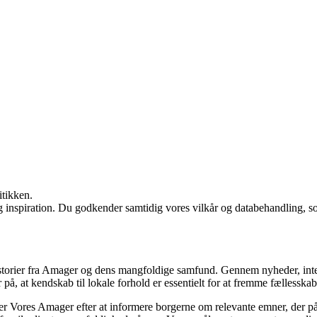
itikken.
g inspiration. Du godkender samtidig vores vilkår og databehandling, s
historier fra Amager og dens mangfoldige samfund. Gennem nyheder, inte
på, at kendskab til lokale forhold er essentielt for at fremme fællessk
er Vores Amager efter at informere borgerne om relevante emner, der påv