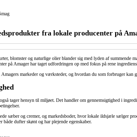
Smag
edsprodukter fra lokale producenter på Am
f urter, blomster og naturlige olier blander sig med lyden af summende 
ter på Amager har taget udfordringen op med fokus på rene ingrediens
il Amagers markeder og værksteder, og hvordan du som forbruger kan gå 
ighed
 også tager hensyn til miljøet. Det handler om gennemsigtighed i ingredi
etingelser.
e sæber og cremer, og markedsboder, hvor lokale ildsjæle sælger produk
er både dufter skønt og har plejende egenskaber.