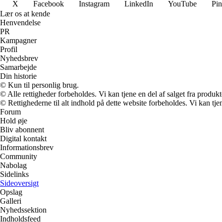
X
Facebook
Instagram
LinkedIn
YouTube
Pin
Lær os at kende
Henvendelse
PR
Kampagner
Profil
Nyhedsbrev
Samarbejde
Din historie
© Kun til personlig brug.
© Alle rettigheder forbeholdes. Vi kan tjene en del af salget fra produk
© Rettighederne til alt indhold på dette website forbeholdes. Vi kan t
Forum
Hold øje
Bliv abonnent
Digital kontakt
Informationsbrev
Community
Nabolag
Sidelinks
Sideoversigt
Opslag
Galleri
Nyhedssektion
Indholdsfeed