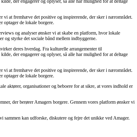
ilde, der engagerer og oplyser, så alle har mulighed for at deltage
er vi at fremhæve det positive og inspirerende, der sker i nærområdet.
er optager de lokale borgere.
rviews og analyser ønsker vi at skabe en platform, hvor lokale
aber og styrke det sociale bånd mellem indbyggerne.
irker deres hverdag. Fra kulturelle arrangementer til
ilde, der engagerer og oplyser, så alle har mulighed for at deltage
er vi at fremhæve det positive og inspirerende, der sker i nærområdet.
er optager de lokale borgere.
aktører, organisationer og beboere for at sikre, at vores indhold er
 emner, der berører Amagers borgere. Gennem vores platform ønsker vi
vor vi sammen kan udforske, diskutere og fejre det unikke ved Amager.