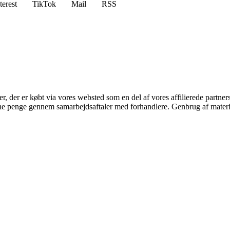
terest
TikTok
Mail
RSS
ter, der er købt via vores websted som en del af vores affilierede partne
jene penge gennem samarbejdsaftaler med forhandlere. Genbrug af materi