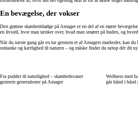
fornemmelse af, hvor lidt der egentlig skal til for at skabe noget naturlig
En bevægelse, der vokser
Den grønne skønhedsbølge på Amager er en del af en større bevægelse,
en livsstil, hvor man tænker over, hvad man smører på huden, og hvor
Når du næste gang går en tur gennem et af Amagers markeder, kan du la
omtanke og kærlighed til naturen – og måske finder du netop dér dit n
Fra pudder til naturlighed – skønhedsvaner
Wellness med ba
gennem generationer på Amager
går hånd i hånd