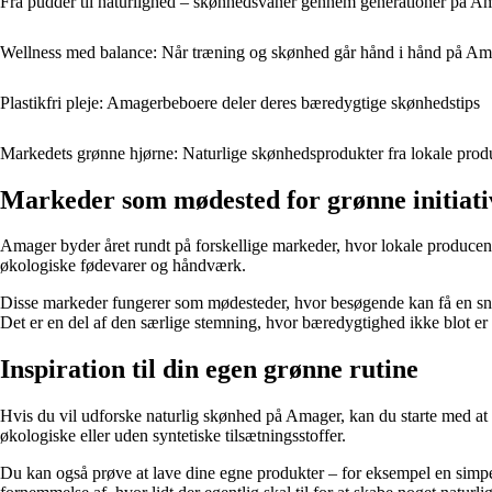
Fra pudder til naturlighed – skønhedsvaner gennem generationer på A
Wellness med balance: Når træning og skønhed går hånd i hånd på Am
Plastikfri pleje: Amagerbeboere deler deres bæredygtige skønhedstips
Markedets grønne hjørne: Naturlige skønhedsprodukter fra lokale pro
Markeder som mødested for grønne initiati
Amager byder året rundt på forskellige markeder, hvor lokale producent
økologiske fødevarer og håndværk.
Disse markeder fungerer som mødesteder, hvor besøgende kan få en sna
Det er en del af den særlige stemning, hvor bæredygtighed ikke blot er 
Inspiration til din egen grønne rutine
Hvis du vil udforske naturlig skønhed på Amager, kan du starte med at b
økologiske eller uden syntetiske tilsætningsstoffer.
Du kan også prøve at lave dine egne produkter – for eksempel en simp