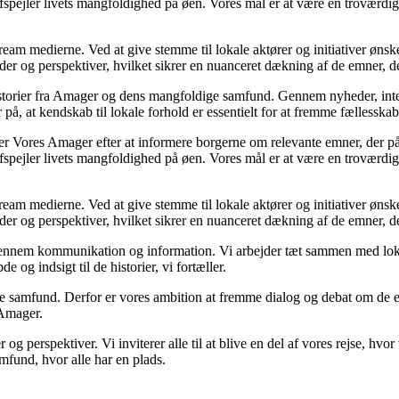
pejler livets mangfoldighed på øen. Vores mål er at være en troværdig k
ream medierne. Ved at give stemme til lokale aktører og initiativer ønsk
ilder og perspektiver, hvilket sikrer en nuanceret dækning af de emner, d
historier fra Amager og dens mangfoldige samfund. Gennem nyheder, inte
på, at kendskab til lokale forhold er essentielt for at fremme fællessk
er Vores Amager efter at informere borgerne om relevante emner, der påv
pejler livets mangfoldighed på øen. Vores mål er at være en troværdig k
ream medierne. Ved at give stemme til lokale aktører og initiativer ønsk
ilder og perspektiver, hvilket sikrer en nuanceret dækning af de emner, d
ennem kommunikation og information. Vi arbejder tæt sammen med lokale 
 og indsigt til de historier, vi fortæller.
nde samfund. Derfor er vores ambition at fremme dialog og debat om de
 Amager.
og perspektiver. Vi inviterer alle til at blive en del af vores rejse, h
und, hvor alle har en plads.