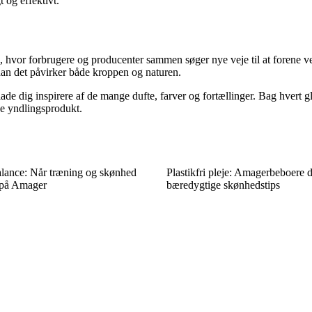
t og effektivt.
 hvor forbrugere og producenter sammen søger nye veje til at forene 
dan det påvirker både kroppen og naturen.
de dig inspirere af de mange dufte, farver og fortællinger. Bag hvert 
ye yndlingsprodukt.
lance: Når træning og skønhed
Plastikfri pleje: Amagerbeboere d
 på Amager
bæredygtige skønhedstips