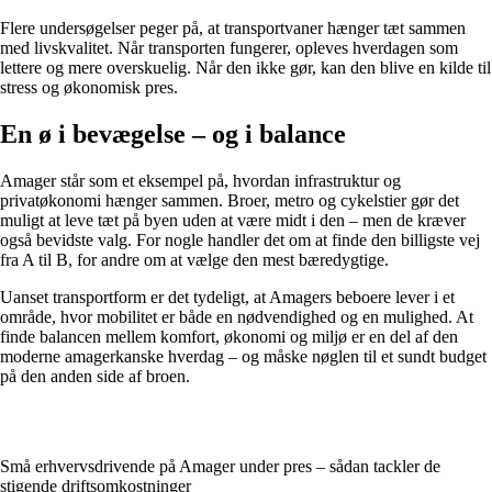
Flere undersøgelser peger på, at transportvaner hænger tæt sammen
med livskvalitet. Når transporten fungerer, opleves hverdagen som
lettere og mere overskuelig. Når den ikke gør, kan den blive en kilde til
stress og økonomisk pres.
En ø i bevægelse – og i balance
Amager står som et eksempel på, hvordan infrastruktur og
privatøkonomi hænger sammen. Broer, metro og cykelstier gør det
muligt at leve tæt på byen uden at være midt i den – men de kræver
også bevidste valg. For nogle handler det om at finde den billigste vej
fra A til B, for andre om at vælge den mest bæredygtige.
Uanset transportform er det tydeligt, at Amagers beboere lever i et
område, hvor mobilitet er både en nødvendighed og en mulighed. At
finde balancen mellem komfort, økonomi og miljø er en del af den
moderne amagerkanske hverdag – og måske nøglen til et sundt budget
på den anden side af broen.
Små erhvervsdrivende på Amager under pres – sådan tackler de
stigende driftsomkostninger