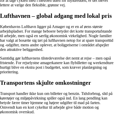
for at tage cyklen med i metroen uden for myldretiden, er det blevet
lettere at vælge den fleksible, grønne vej.
Lufthavnen – global adgang med lokal pris
Københavns Lufthavn ligger på Amager og er en af øens største
arbejdspladser. For mange beboere betyder det korte transportafstande
til arbejde, men også en særlig økonomisk virkelighed. Nogle familier
har valgt at bosætte sig tæt på lufthavnen netop for at spare transporttid
og -udgifter, mens andre oplever, at boligpriserne i området afspejler
den attraktive beliggenhed.
Samtidig gør lufthavnens tilstedeværelse det nemt at rejse – men også
fristende. For rejselystne amagerkanere kan flybilletter og weekendture
hurtigt blive en ekstra post i budgettet, som kræver planlægning og
prioritering.
Transportens skjulte omkostninger
Transport handler ikke kun om billetter og benzin. Tidsforbrug, slid på
køretøjer og miljøpåvirkning spiller også ind. En lang pendling kan
betyde færre timer hjemme og højere udgifter til mad på farten.
Omvendt kan en kort cykeltur til arbejde give både motion og
økonomisk overskud.