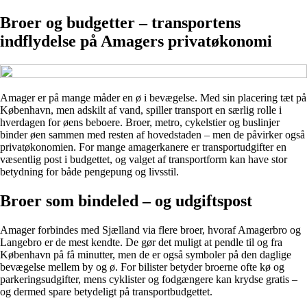
Broer og budgetter – transportens
indflydelse på Amagers privatøkonomi
Amager er på mange måder en ø i bevægelse. Med sin placering tæt på
København, men adskilt af vand, spiller transport en særlig rolle i
hverdagen for øens beboere. Broer, metro, cykelstier og buslinjer
binder øen sammen med resten af hovedstaden – men de påvirker også
privatøkonomien. For mange amagerkanere er transportudgifter en
væsentlig post i budgettet, og valget af transportform kan have stor
betydning for både pengepung og livsstil.
Broer som bindeled – og udgiftspost
Amager forbindes med Sjælland via flere broer, hvoraf Amagerbro og
Langebro er de mest kendte. De gør det muligt at pendle til og fra
København på få minutter, men de er også symboler på den daglige
bevægelse mellem by og ø. For bilister betyder broerne ofte kø og
parkeringsudgifter, mens cyklister og fodgængere kan krydse gratis –
og dermed spare betydeligt på transportbudgettet.