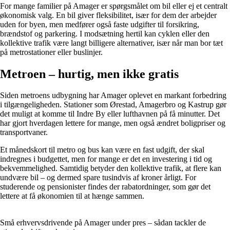
For mange familier på Amager er spørgsmålet om bil eller ej et centralt
økonomisk valg. En bil giver fleksibilitet, især for dem der arbejder
uden for byen, men medfører også faste udgifter til forsikring,
brændstof og parkering. I modsætning hertil kan cyklen eller den
kollektive trafik være langt billigere alternativer, især når man bor tæt
på metrostationer eller buslinjer.
Metroen – hurtig, men ikke gratis
Siden metroens udbygning har Amager oplevet en markant forbedring
i tilgængeligheden. Stationer som Ørestad, Amagerbro og Kastrup gør
det muligt at komme til Indre By eller lufthavnen på få minutter. Det
har gjort hverdagen lettere for mange, men også ændret boligpriser og
transportvaner.
Et månedskort til metro og bus kan være en fast udgift, der skal
indregnes i budgettet, men for mange er det en investering i tid og
bekvemmelighed. Samtidig betyder den kollektive trafik, at flere kan
undvære bil – og dermed spare tusindvis af kroner årligt. For
studerende og pensionister findes der rabatordninger, som gør det
lettere at få økonomien til at hænge sammen.
Små erhvervsdrivende på Amager under pres – sådan tackler de