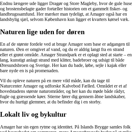
Endnu længere ude ligger Dragør og Store Magleby, hvor de gule huse
og brostensbelagte gader fortæller historien om et gammelt fisker- og
landbrugssamfund. Her mærker man tydeligt, at Amager også har en
landsbylig sjæl, selvom København kun ligger et kvarters kørsel væk.
Naturen lige uden for døren
En af de største fordele ved at bruge Amager som base er adgangen til
naturen. Øen er omgivet af vand, og du er aldrig langt fra en strand
eller et grønt område. Amager Strandpark er et oplagt sted at starte – en
lang, kunstigt anlagt strand med klitter, badebroer og udsigt til både
Øresundsbroen og Sverige. Her kan du bade, løbe, sejle i kajak eller
bare nyde en is på promenaden.
Vil du opleve naturen på en mere vild måde, kan du tage til
Naturcenter Amager og udforske Kalvebod Fælled. Området er et af
hovedstadens største naturområder, og her kan du møde både rådyr,
fugle og græssende køer. Stierne fører dig gennem åbne landskaber,
hvor du hurtigt glemmer, at du befinder dig i en storby.
Lokalt liv og bykultur
Amager har sin egen rytme og identitet. På Islands Brygge samles folk