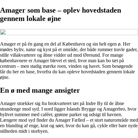
Amager som base – oplev hovedstaden
gennem lokale øjne
Amager er på én gang en del af København og sin helt egen ø. Her
mødes byliv, natur og kyst på et område, der både rummer travle gader,
stille villakvarterer og åbne vidder ud mod Øresund. For mange
københavnere er Amager blevet et sted, hvor man kan bo tæt på
centrum – men stadig mærke roen, vinden og havet. Som besøgende
får du her en base, hvorfra du kan opleve hovedstaden gennem lokale
øjne.
En ø med mange ansigter
Amager strækker sig fra brokvarteret tæt på Indre By til de åbne
strandenge mod syd. I nord ligger Islands Brygge og Amagerbro, hvor
bylivet summer med caféer, grønne parker og udsigt til havnen.
Længere mod syd finder du Amager Fælled – et stort naturområde med
en blanding af enge, krat og søer, hvor du kan gå, cykle eller bare nyde
stilheden midt i storbyen.